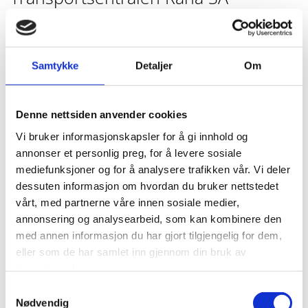
Transportsentralen Rana SA er en sammenslutning av private
næringsdrivende innenfor transportsektoren.
Samtykke
Detaljer
Om
Firmaet har sin base i Mo i Rana og opererer hovedsakelig i
nærområdet. Imidlertid utfører vi, og formidler
transporttjenester også utenfor distriktet.
Denne nettsiden anvender cookies
Vi bruker informasjonskapsler for å gi innhold og
annonser et personlig preg, for å levere sosiale
mediefunksjoner og for å analysere trafikken vår. Vi deler
dessuten informasjon om hvordan du bruker nettstedet
vårt, med partnerne våre innen sosiale medier,
annonsering og analysearbeid, som kan kombinere den
med annen informasjon du har gjort tilgjengelig for dem,
eller som de har samlet inn gjennom din bruk av
tjenestene deres.
Samtykkevalg
Nødvendig