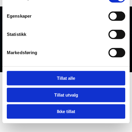
Egenskaper
Visjon
Statistikk
«En foretrukken leverandør innen vårt segment».
TSR skal gjøre hver enkelt bileier til en bedre leverandør
Markedsføring
gjennom samhandling.
Tillat alle
Tillat utvalg
Ikke tillat