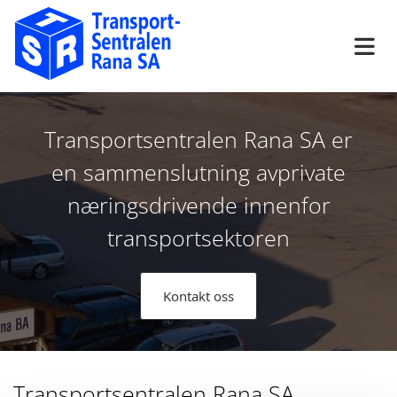
Utviklet av
Hjemmesidehuset
.
Utviklet av
Hjemmesidehuset
.
Transportsentralen Rana SA er
en sammenslutning avprivate
næringsdrivende innenfor
transportsektoren
Kontakt oss
Transportsentralen Rana SA